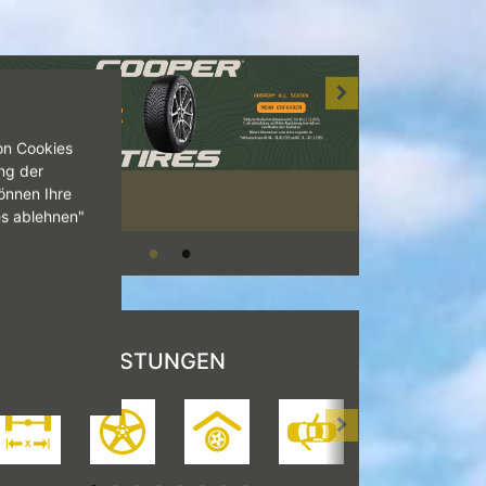
on Cookies
ng der
önnen Ihre
es ablehnen"
UNSERE LEISTUNGEN
[Achsvermessung>
[Alufelgen>
[Einlagerung>
[Fahrzeugreparatur>
[HU/AU>