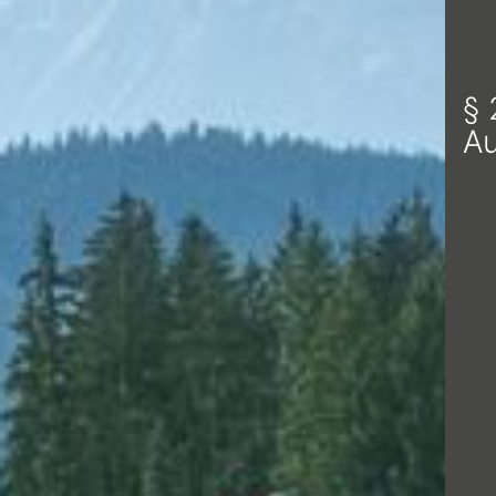
§ 
Au