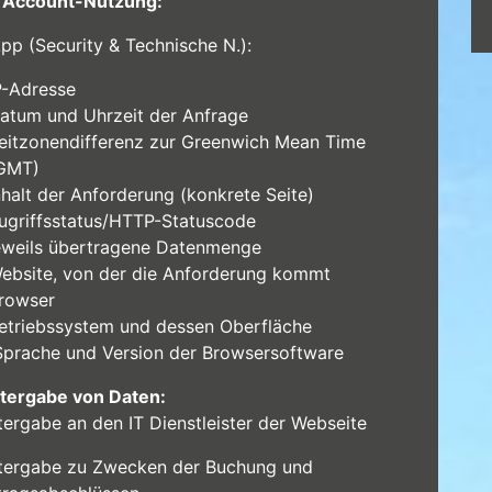
 Account-Nutzung:
App (Security & Technische N.):
P-Adresse
atum und Uhrzeit der Anfrage
eitzonendifferenz zur Greenwich Mean Time
GMT)
nhalt der Anforderung (konkrete Seite)
ugriffsstatus/HTTP-Statuscode
eweils übertragene Datenmenge
ebsite, von der die Anforderung kommt
rowser
etriebssystem und dessen Oberfläche
prache und Version der Browsersoftware
tergabe von Daten:
tergabe an den IT Dienstleister der Webseite
tergabe zu Zwecken der Buchung und