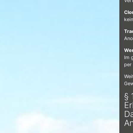
Ver
Clo
kei
Tra
Ano
Wer
Im 
per
Wei
Gew
§ 
E
Da
An