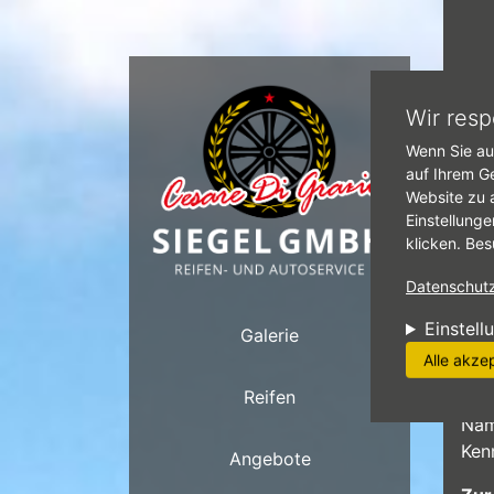
Direkt zum Inhalt
Star
Wir resp
Wenn Sie au
D
auf Ihrem G
Website zu 
Einstellunge
D
klicken. Bes
B
Datenschutzr
Üb
Einstell
Galerie
Da
Alle akze
Reifen
Zur
Nam
Ken
Angebote