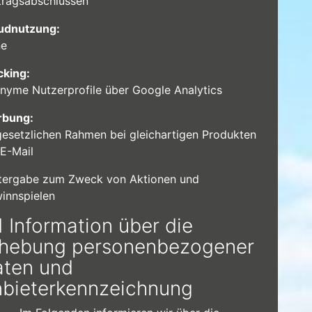
tragsabschlüssen
udnutzung:
ne
cking:
nyme Nutzerprofile über Google Analytics
bung:
gesetzlichen Rahmen bei gleichartigen Produkten
 E-Mail
tergabe zum Zweck von Aktionen und
innspielen
1 Information über die
rhebung personenbezogener
ten und
bieterkennzeichnung