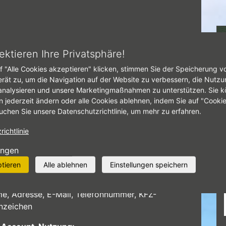
tseite
Datenschutz
ektieren Ihre Privatsphäre!
f "Alle Cookies akzeptieren" klicken, stimmen Sie der Speicherung v
ATENSCHUTZ
erät zu, um die Navigation auf der Website zu verbessern, die Nutzu
analysieren und unsere Marketingmaßnahmen zu unterstützen. Sie k
n jederzeit ändern oder alle Cookies ablehnen, indem Sie auf "Cooki
atenschutzrechtliche
uchen Sie unsere Datenschutzrichtlinie, um mehr zu erfahren.
estimmungen
ichtlinie
ersicht
ungen
tenarten
ptieren
Alle ablehnen
Einstellungen speichern
 Terminbuchung:
e, Adresse, E-Mail, Telefonnummer, KFZ-
nzeichen