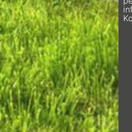
pe
in
K