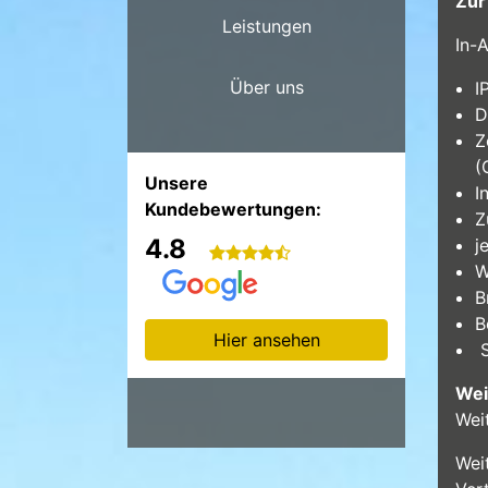
Zur
Leistungen
In-
Über uns
I
D
Z
(
Unsere
I
Kundebewertungen:
Z
4.8
j
W
B
B
Hier ansehen
S
Wei
Wei
Wei