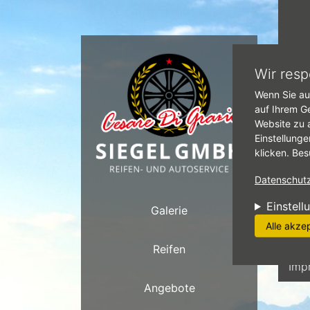
Direkt zum Inhalt
Star
Wir resp
Wenn Sie au
D
auf Ihrem G
Website zu 
def
Einstellunge
Mom
klicken. Bes
klas
Datenschutzr
Einstell
Galerie
Alle akze
Ste
Reifen
Imp
Angebote