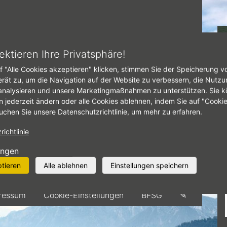
tseite
Dateien
ektieren Ihre Privatsphäre!
f "Alle Cookies akzeptieren" klicken, stimmen Sie der Speicherung v
ATEIEN
erät zu, um die Navigation auf der Website zu verbessern, die Nutzu
analysieren und unsere Marketingmaßnahmen zu unterstützen. Sie k
ault media folder
n jederzeit ändern oder alle Cookies ablehnen, indem Sie auf "Cooki
entan ist kein Inhalt mit diesem Begriff
uchen Sie unsere Datenschutzrichtlinie, um mehr zu erfahren.
sifiziert.
ichtlinie
ungen
ptieren
Alle ablehnen
Einstellungen speichern
llenangebote
Kontakt
Datenschutz
ressum
Cookie-Einstellungen
BFSG
✎